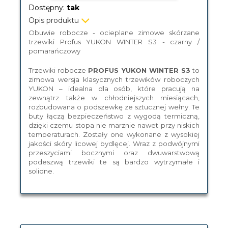
Dostępny:
tak
Opis produktu
Obuwie robocze - ocieplane zimowe skórzane
trzewiki Profus YUKON WINTER S3 - czarny /
pomarańczowy
Trzewiki robocze
PROFUS YUKON WINTER S3
to
zimowa wersja klasycznych trzewików roboczych
YUKON – idealna dla osób, które pracują na
zewnątrz także w chłodniejszych miesiącach,
rozbudowana o podszewkę ze sztucznej wełny. Te
buty łączą bezpieczeństwo z wygodą termiczną,
dzięki czemu stopa nie marznie nawet przy niskich
temperaturach. Zostały one wykonane z wysokiej
jakości skóry licowej bydlęcej. Wraz z podwójnymi
przeszyciami bocznymi oraz dwuwarstwową
podeszwą trzewiki te są bardzo wytrzymałe i
solidne.