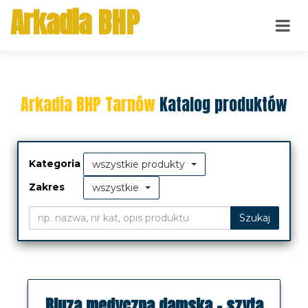
Arkadia BHP
Arkadia BHP Tarnów
Katalog produktów
Kategoria
wszystkie produkty
Zakres
wszystkie
Szukaj
Bluza medyczna damska - szyta