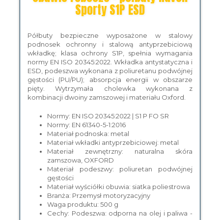
Sporty S1P ESD
Półbuty bezpieczne wyposażone w stalowy
podnosek ochronny i stalową antyprzebiciową
wkładkę; klasa ochrony S1P, spełnia wymagania
normy EN ISO 20345:2022. Wkładka antystatyczna i
ESD, podeszwa wykonana z poliuretanu podwójnej
gęstości (PU/PU); absorpcja energii w obszarze
pięty. Wytrzymała cholewka wykonana z
kombinacji dwoiny zamszowej i materiału Oxford.
Normy: EN ISO 20345:2022 | S1 P FO SR
Normy: EN 61340-5-1:2016
Materiał podnoska: metal
Materiał wkładki antyprzebiciowej: metal
Materiał zewnętrzny: naturalna skóra
zamszowa, OXFORD
Materiał podeszwy: poliuretan podwójnej
gęstości
Materiał wyściółki obuwia: siatka poliestrowa
Branża: Przemysł motoryzacyjny
Waga produktu: 500 g
Cechy: Podeszwa: odporna na olej i paliwa -