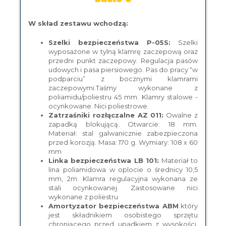
W skład zestawu wchodzą:
Szelki bezpieczeństwa P-05S:
Szelki
wyposażone w tylną klamrę zaczepową oraz
przedni punkt zaczepowy. Regulacja pasów
udowych i pasa piersiowego. Pas do pracy “w
podparciu” z bocznymi klamrami
zaczepowymi.Taśmy wykonane z
poliamidu/poliestru 45 mm. Klamry stalowe -
ocynkowane. Nici poliestrowe.
Zatrzaśniki rozłączalne AZ 011:
Owalne z
zapadką blokującą. Otwarcie: 18 mm.
Materiał: stal galwanicznie zabezpieczona
przed korozją. Masa: 170 g. Wymiary: 108 x 60
mm
Linka bezpieczeństwa LB 101:
Materiał to
lina poliamidowa w oplocie o średnicy 10,5
mm, 2m. Klamra regulacyjna wykonana ze
stali ocynkowanej. Zastosowane nici
wykonane z poliestru
Amortyzator bezpieczeństwa ABM
który
jest składnikiem osobistego sprzętu
chroniącego przed upadkiem z wysokości.